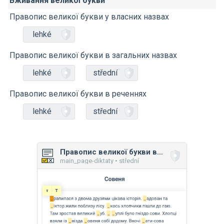
Вживання великої букви
Правопис великої букви у власних назвах
lehké
Правопис великої букви в загальних назвах
lehké
střední
Правопис великої букви в реченнях
lehké
střední
Правопис великої букви в реченнях
main_page-diktaty • střední