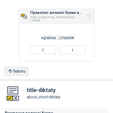
Правопис великої букви в загальних назвах
main_page-nova_doplnovacka
• těžké
Nahoru
title-diktaty
about_short-diktaty