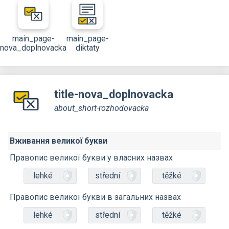
main_page-
main_page-
nova_doplnovacka
diktaty
title-nova_doplnovacka
about_short-rozhodovacka
Вживання великої букви
Правопис великої букви у власних назвах
lehké
střední
těžké
Правопис великої букви в загальних назвах
lehké
střední
těžké