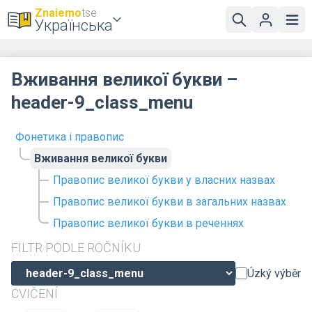
Znaiemo
tse
Українська
Вживання великої букви –
header-9_class_menu
Фонетика і правопис
Вживання великої букви
Правопис великої букви у власних назвах
Правопис великої букви в загальних назвах
Правопис великої букви в реченнях
FILTR PODLE ROČNÍKU
Úzký výběr
CVIČENÍ