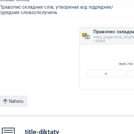
Правопис складних слів, утворених від підрядних/
сурядних словосполучень
main_page-nova_dopl
• těžké
Nahoru
title-diktaty