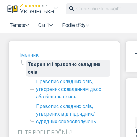
Znaiemo
tse
Українська
Témata
Cat 1
Podle třídy
Іменник
Творення і правопис складних
слів
Правопис складних слів,
утворених складанням двох
або більше основ
Правопис складних слів,
утворених від підрядних/
сурядних словосполучень
FILTR PODLE ROČNÍKU