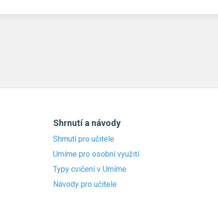
Shrnutí a návody
Shrnutí pro učitele
Umíme pro osobní využití
Typy cvičení v Umíme
Návody pro učitele