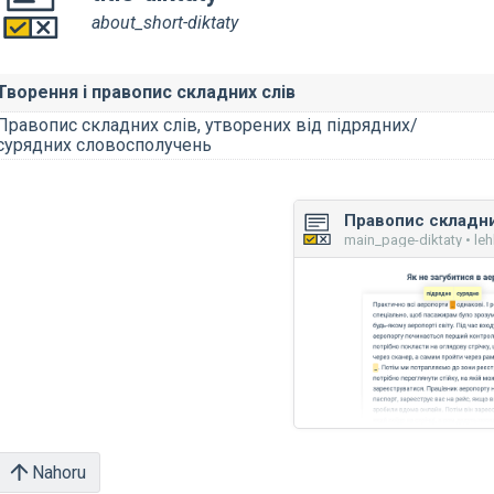
about_short-diktaty
Творення і правопис складних слів
Правопис складних слів, утворених від підрядних/
сурядних словосполучень
main_page-diktaty • le
Nahoru