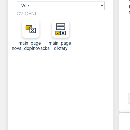
CVIČENÍ
main_page-
main_page-
nova_doplnovacka
diktaty