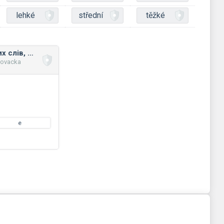
lehké
střední
těžké
Правопис складних слів, утворених складанням двох або більше основ
novacka