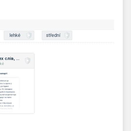
lehké
střední
Правопис складних слів, утворених від підрядних/сурядних словосполучень
hké