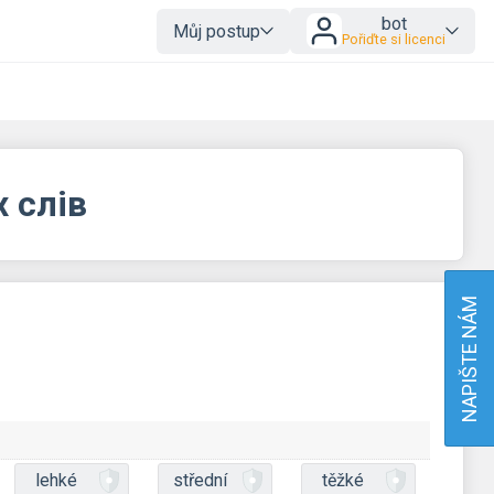
bot
Můj postup
Pořiďte si licenci
 слів
NAPIŠTE NÁM
lehké
střední
těžké