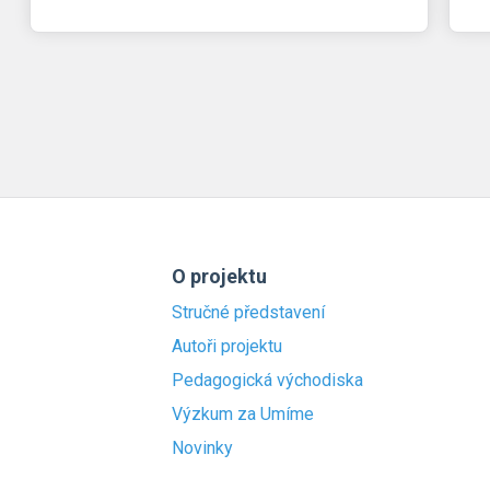
O projektu
Stručné představení
Autoři projektu
Pedagogická východiska
Výzkum za Umíme
Novinky