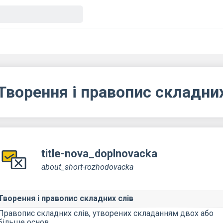
Творення і правопис складних
title-nova_doplnovacka
about_short-rozhodovacka
Творення і правопис складних слів
Правопис складних слів, утворених складанням двох або
більше основ