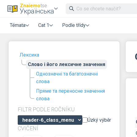
Znaiemo
tse
Українська
Témata
Cat 1
Podle třídy
Лексика
Слово і його лексичне значення
Однозначні та багатозначні
слова
Пряме та переносне значення
слова
FILTR PODLE ROČNÍKU
Úzký výběr
CVIČENÍ