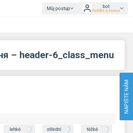
bot
Můj postup
Pořiďte si licenci
ння – header-6_class_menu
NAPIŠTE NÁM
lehké
střední
těžké