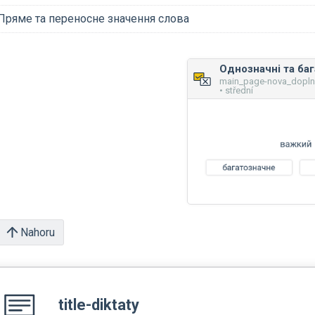
Пряме та переносне значення слова
main_page-nova_dopl
• střední
Nahoru
title-diktaty