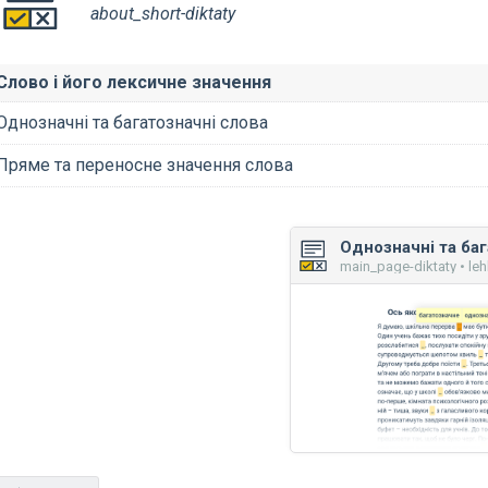
about_short-diktaty
Слово і його лексичне значення
Однозначні та багатозначні слова
Пряме та переносне значення слова
main_page-diktaty • le