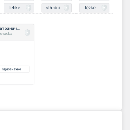
lehké
střední
těžké
Однозначні та багатозначні слова
novacka