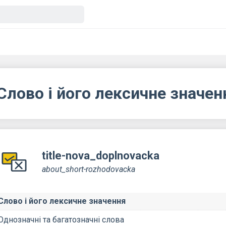
Слово і його лексичне значе
title-nova_doplnovacka
about_short-rozhodovacka
Слово і його лексичне значення
Однозначні та багатозначні слова