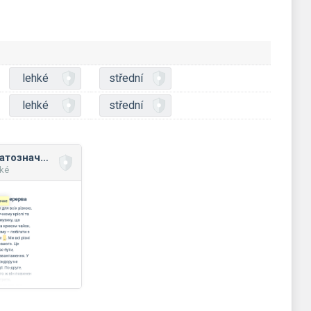
lehké
střední
lehké
střední
Однозначні та багатозначні слова
hké