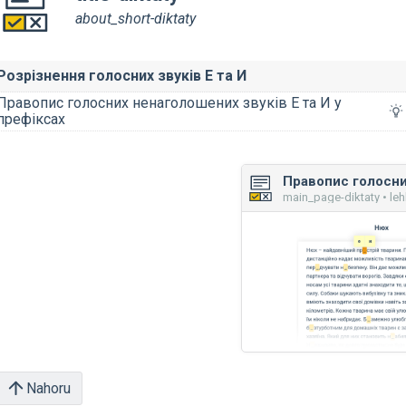
about_short-diktaty
Розрізнення голосних звуків Е та И
Правопис голосних ненаголошених звуків Е та И у
префіксах
main_page-diktaty • le
Nahoru