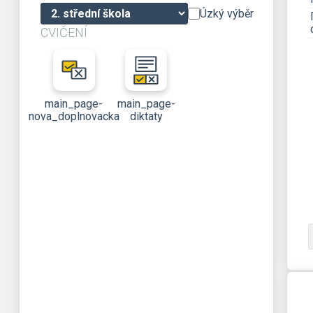
Úzký výběr
CVIČENÍ
main_page-
main_page-
nova_doplnovacka
diktaty