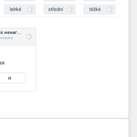
lehké
střední
těžké
Правопис голосних ненаголошених звуків Е та И в суфіксах
novacka