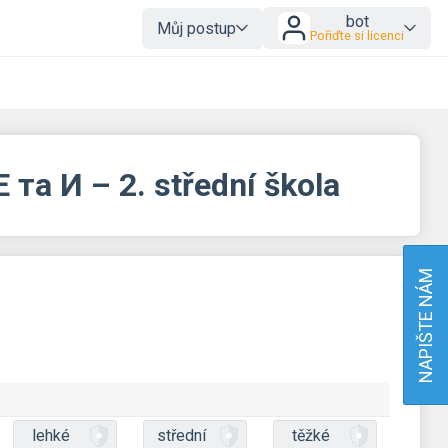
bot
Můj postup
Pořiďte si licenci
та И – 2. střední škola
NAPIŠTE NÁM
lehké
střední
těžké