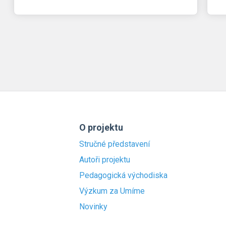
O projektu
Stručné představení
Autoři projektu
Pedagogická východiska
Výzkum za Umíme
Novinky