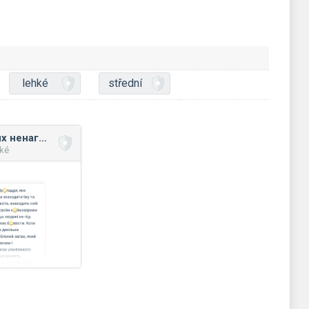
lehké
střední
Правопис голосних ненаголошених звуків Е та И у префіксах
hké