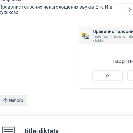
Правопис голосних ненаголошених звуків Е та И в
суфіксах
main_page-nova_dopl
• lehké
Nahoru
title-diktaty