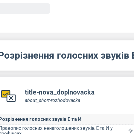
Розрізнення голосних звуків Е 
title-nova_doplnovacka
about_short-rozhodovacka
Розрізнення голосних звуків Е та И
Правопис голосних ненаголошених звуків Е та И у
префіксах