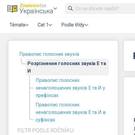
Znaiemo
tse
Українська
Témata
Cat 1
Podle třídy
Правопис голосних звуків
Розрізнення голосних звуків Е та
И
Правопис голосних
ненаголошених звуків Е та И у
префіксах
Правопис голосних
ненаголошених звуків Е та И в
суфіксах
FILTR PODLE ROČNÍKU