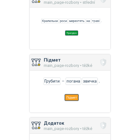
main_page-rozbory • střední
Підмет
main_page-rozbory • těžké
Додаток
main_page-rozbory • těžké