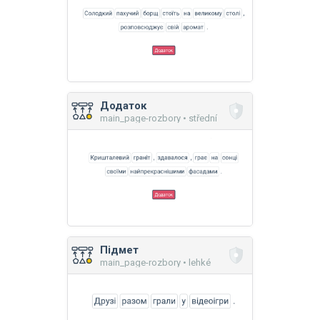
Додаток
main_page-rozbory • střední
Підмет
main_page-rozbory • lehké