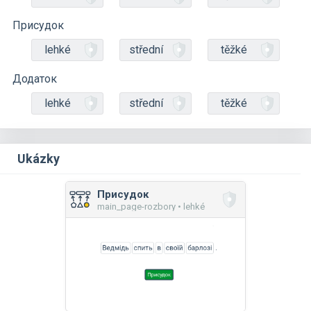
Присудок
lehké
střední
těžké
Додаток
lehké
střední
těžké
Ukázky
Присудок
main_page-rozbory • lehké