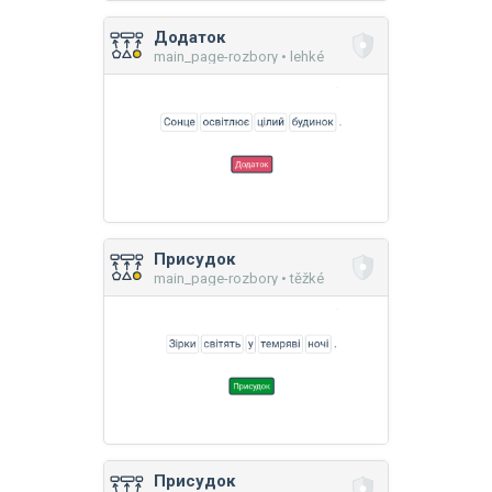
Додаток
main_page-rozbory • lehké
Присудок
main_page-rozbory • těžké
Присудок