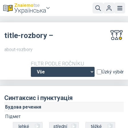
Znaiemo
tse
Українська
title-rozbory –
about-rozbory
FILTR PODLE ROČNÍKU
Úzký výběr
Синтаксис і пунктуація
Будова речення
Підмет
lehké
střední
těžké