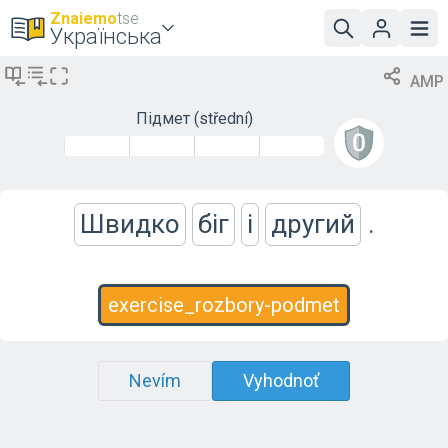
Znaiemo
tse
Українська
AMP
Підмет
(střední)
Швидко
біг
і
другий
.
exercise_rozbory-podmet
Nevím
Vyhodnoť