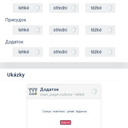
lehké
střední
těžké
Присудок
lehké
střední
těžké
Додаток
lehké
střední
těžké
Ukázky
Додаток
main_page-rozbory • lehké