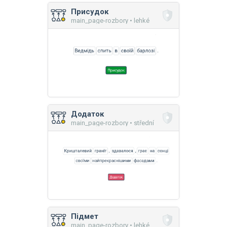
Присудок
main_page-rozbory • lehké
Додаток
main_page-rozbory • střední
Підмет
main_page-rozbory • lehké