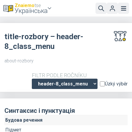
Znaiemo
tse
Українська
title-rozbory – header-
8_class_menu
about-rozbory
FILTR PODLE ROČNÍKU
Úzký výběr
Синтаксис і пунктуація
Будова речення
Підмет