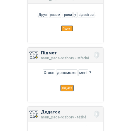
Підмет
main_page-rozbory • střední
Додаток
main_page-rozbory • těžké