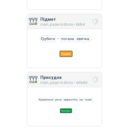
Підмет
main_page-rozbory • těžké
Присудок
main_page-rozbory • střední