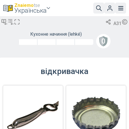
Znaiemo
tse
Українська
A31
Кухонне начиння
(lehké)
відкривачка