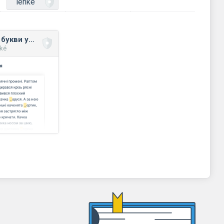
lehké
Правопис великої букви у власних назвах
hké