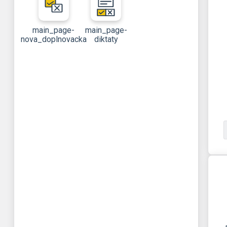
main_page-
main_page-
nova_doplnovacka
diktaty