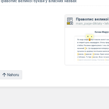
Правопис великої букви у власних назвах
main_page-diktaty • le
Nahoru