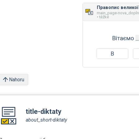
main_page-nova_dopl
• těžké
Nahoru
title-diktaty
about_short-diktaty