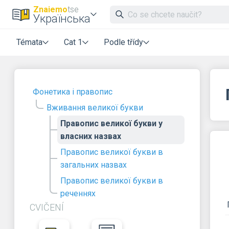
Znaiemo
tse
Українська
Témata
Cat 1
Podle třídy
Фонетика і правопис
Вживання великої букви
Правопис великої букви у
власних назвах
Правопис великої букви в
загальних назвах
Правопис великої букви в
реченнях
CVIČENÍ