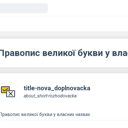
Правопис великої букви у вла
title-nova_doplnovacka
about_short-rozhodovacka
Правопис великої букви у власних назвах