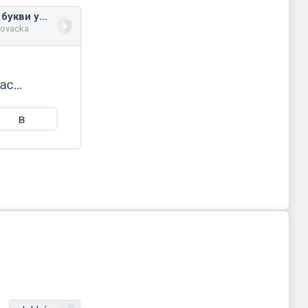
Правопис великої букви у власних назвах
novacka