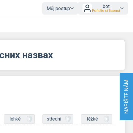
bot
Můj postup
Pořiďte si licenci
сних назвах
NAPIŠTE NÁM
lehké
střední
těžké