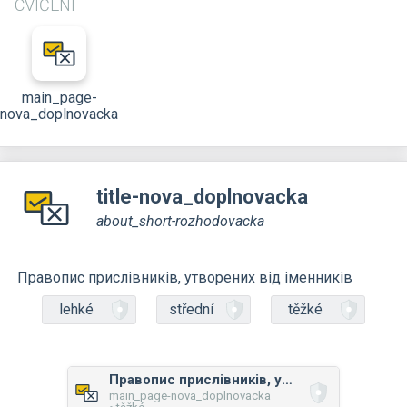
CVIČENÍ
main_page-
nova_doplnovacka
title-nova_doplnovacka
about_short-rozhodovacka
Правопис прислівників, утворених від іменників
lehké
střední
těžké
Правопис прислівників, утворених від іменників
main_page-nova_doplnovacka