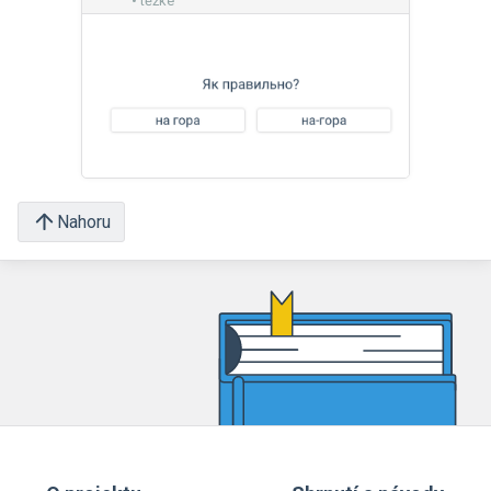
• těžké
Nahoru