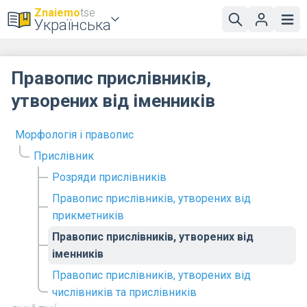
Znaiemo
tse
Українська
Правопис прислівників,
утворених від іменників
Морфологія і правопис
Прислівник
Розряди прислівників
Правопис прислівників, утворених від
прикметників
Правопис прислівників, утворених від
іменників
Правопис прислівників, утворених від
числівників та прислівників