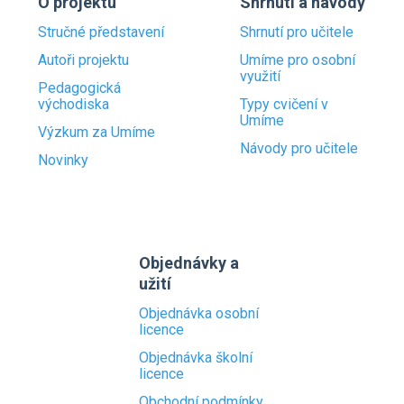
O projektu
Shrnutí a návody
Stručné představení
Shrnutí pro učitele
Autoři projektu
Umíme pro osobní
využití
Pedagogická
východiska
Typy cvičení v
Umíme
Výzkum za Umíme
Návody pro učitele
Novinky
Objednávky a
užití
Objednávka osobní
licence
Objednávka školní
licence
Obchodní podmínky