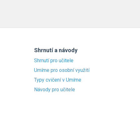
Shrnutí a návody
Shrnutí pro učitele
Umíme pro osobní využití
Typy cvičení v Umíme
Návody pro učitele