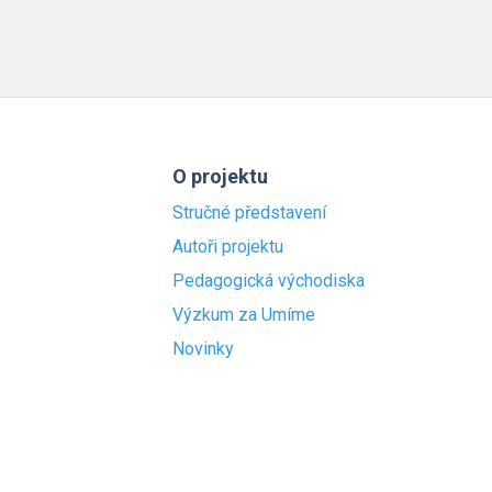
O projektu
Stručné představení
Autoři projektu
Pedagogická východiska
Výzkum za Umíme
Novinky