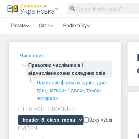
Znaiemo
tse
Українська
Témata
Cat 1
Podle třídy
Числівник
Правопис числівників і
відчислівникових складних слів
Правопис форм на одно-, дво-,
три-, чотири- / двох-, трьох-.
чотирьох-
FILTR PODLE ROČNÍKU
Úzký výběr
CVIČENÍ