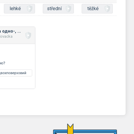
lehké
střední
těžké
Правопис форм на одно-, дво-, три-, чотири- / двох-, трьох-. чотирьох-
novacka