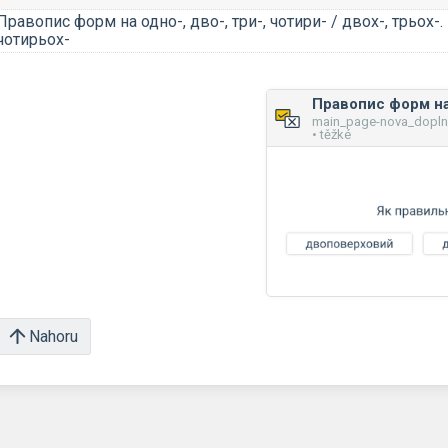
Правопис форм на одно-, дво-, три-, чотири- / двох-, трьох-.
чотирьох-
main_page-nova_dopl
• těžké
Nahoru