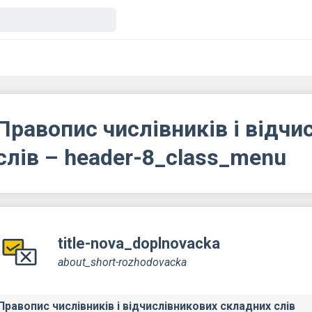
Правопис числівників і відчи
слів – header-8_class_menu
title-nova_doplnovacka
about_short-rozhodovacka
Правопис числівників і відчислівникових складних слів