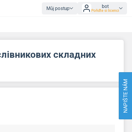
bot
Můj postup
Pořiďte si licenci
слівникових складних
NAPIŠTE NÁM