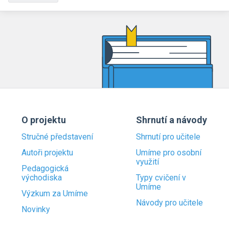
O projektu
Shrnutí a návody
Stručné představení
Shrnutí pro učitele
Autoři projektu
Umíme pro osobní
využití
Pedagogická
východiska
Typy cvičení v
Umíme
Výzkum za Umíme
Návody pro učitele
Novinky