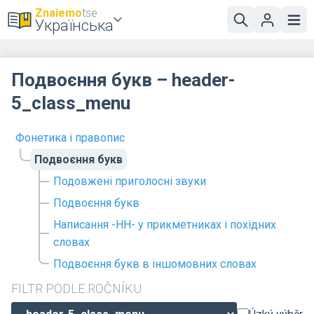
Znaiemo
tse
Українська
Подвоєння букв – header-
5_class_menu
Фонетика і правопис
Подвоєння букв
Подовжені приголосні звуки
Подвоєння букв
Написання -НН- у прикметниках і похідних
словах
Подвоєння букв в іншомовних словах
FILTR PODLE ROČNÍKU