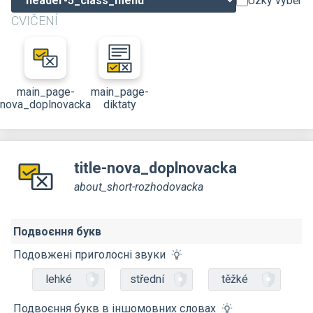
Úzký výběr
CVIČENÍ
main_page-
main_page-
nova_doplnovacka
diktaty
title-nova_doplnovacka
about_short-rozhodovacka
Подвоєння букв
Подовжені приголосні звуки
lehké
střední
těžké
Подвоєння букв в іншомовних словах