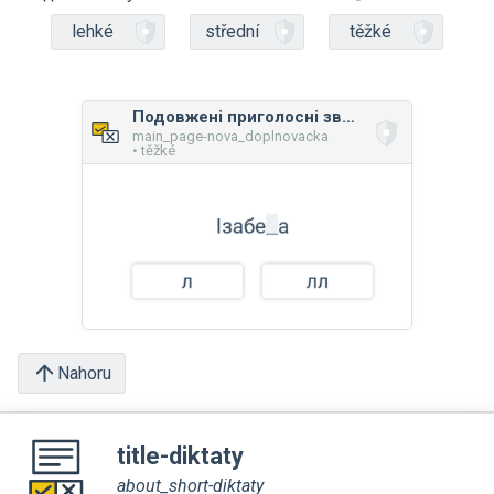
lehké
střední
těžké
Подовжені приголосні звуки
main_page-nova_doplnovacka
• těžké
Nahoru
title-diktaty
about_short-diktaty