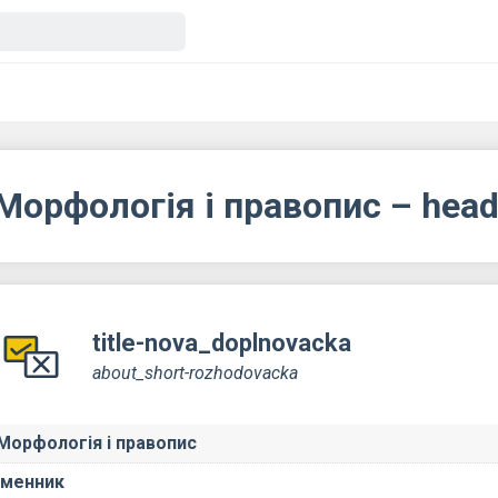
Морфологія і правопис – hea
title-nova_doplnovacka
about_short-rozhodovacka
Морфологія і правопис
Іменник