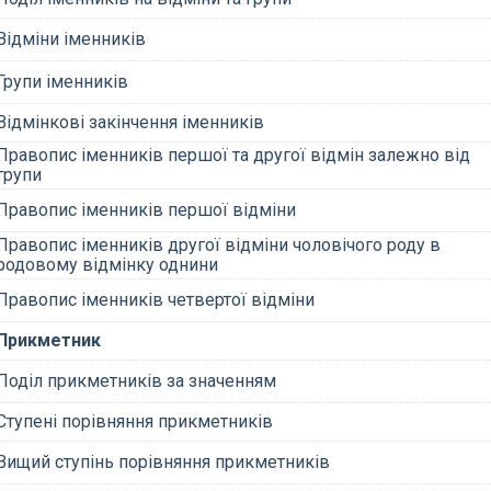
Відміни іменників
Групи іменників
Відмінкові закінчення іменників
Правопис іменників першої та другої відмін залежно від
групи
Правопис іменників першої відміни
Правопис іменників другої відміни чоловічого роду в
родовому відмінку однини
Правопис іменників четвертої відміни
Прикметник
Поділ прикметників за значенням
Ступені порівняння прикметників
Вищий ступінь порівняння прикметників