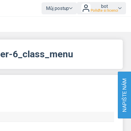
bot
Můj postup
Pořiďte si licenci
der-6_class_menu
NAPIŠTE NÁM