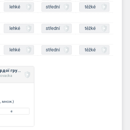
lehké
střední
těžké
lehké
střední
těžké
lehké
střední
těžké
Відмінювання твердої групи прикметників
novacka