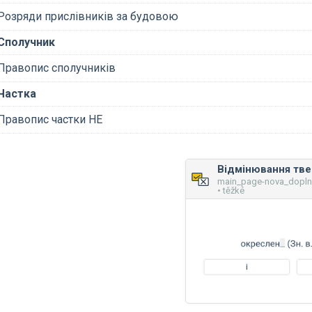
Розряди прислівників за будовою
Сполучник
Правопис сполучників
Частка
Правопис частки НЕ
main_page-nova_dopl
• těžké