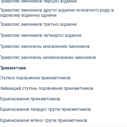
Правопис іменників першої відміни
Правопис іменників другої відміни чоловічого роду в
родовому відмінку однини
Правопис іменників третьої відміни
Правопис іменників четвертої відміни
Правопис закінчень множинних іменників
Правопис закінчень незмінюваних іменників
Прикметник
Ступені порівняння прикметників
Найвищий ступінь порівняння прикметників
Відмінювання прикметників
Відмінювання твердої групи прикметників
Відмінювання м’якої групи прикметників