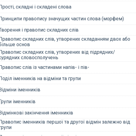
Прості, складні і складені слова
Принципи правопису значущих частин слова (морфем)
Творення і правопис складних слів
Правопис складних слів, утворених складанням двох або
більше основ
Правопис складних слів, утворених від підрядних/
сурядних словосполучень
Правопис слів із частинами напів- і пів-
Поділ іменників на відміни та групи
Відміни іменників
Групи іменників
Відмінкові закінчення іменників
Правопис іменників першої та другої відмін залежно від
групи