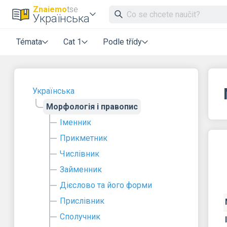
Znaiemo
tse
Українська
Témata
Cat 1
Podle třídy
Українська
Морфологія і правопис
Іменник
Прикметник
Числівник
Займенник
Дієслово та його форми
Прислівник
Сполучник