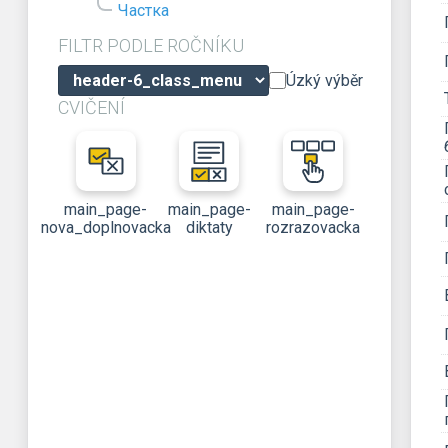
Частка
FILTR PODLE ROČNÍKU
Úzký výběr
CVIČENÍ
main_page-
main_page-
main_page-
nova_doplnovacka
diktaty
rozrazovacka