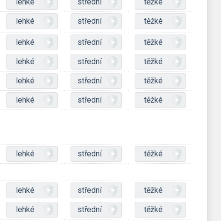
lehké
střední
těžké
lehké
střední
těžké
lehké
střední
těžké
lehké
střední
těžké
lehké
střední
těžké
lehké
střední
těžké
lehké
střední
těžké
lehké
střední
těžké
lehké
střední
těžké