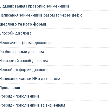
Відмінювання і правопис займенників
Написання займенників разом та через дефіс
Дієслово та його форми
Способи дієслова
Неозначена форма дієслова
Особові форми дієслова
Наказовий спосіб дієслова
Неособові форми дієслова
Написання частки НЕ з дієсловом
Прислівник
Розряди прислівників
Розряди прислівників за значенням