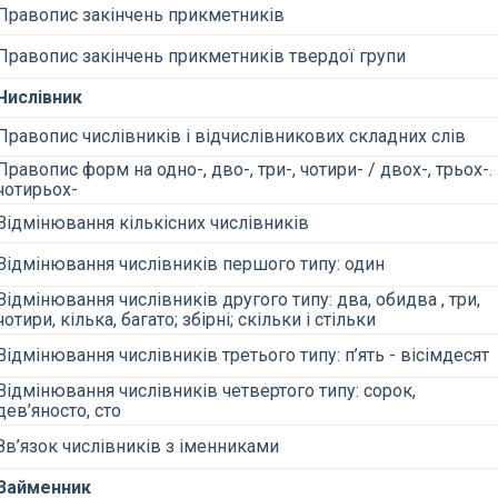
Правопис закінчень прикметників
Правопис закінчень прикметників твердої групи
Числівник
Правопис числівників і відчислівникових складних слів
Правопис форм на одно-, дво-, три-, чотири- / двох-, трьох-.
чотирьох-
Відмінювання кількісних числівників
Відмінювання числівників першого типу: один
Відмінювання числівників другого типу: два, обидва , три,
чотири, кілька, багато; збірні; скільки і стільки
Відмінювання числівників третього типу: п’ять - вісімдесят
Відмінювання числівників четвертого типу: сорок,
дев’яносто, сто
Зв’язок числівників з іменниками
Займенник