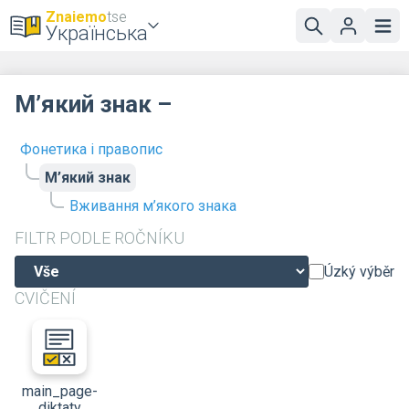
Znaiemo
tse
Українська
М’який знак –
Фонетика і правопис
М’який знак
Вживання м’якого знака
FILTR PODLE ROČNÍKU
Úzký výběr
CVIČENÍ
main_page-
diktaty