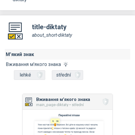
title-diktaty
about_short-diktaty
М’який знак
Вживання м’якого знака
lehké
střední
Вживання м’якого знака
main_page-diktaty • střední