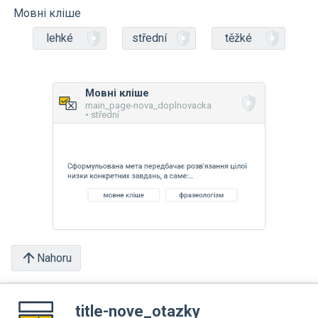
Мовні кліше
lehké
střední
těžké
Мовні кліше
main_page-nova_doplnovacka
• střední
Nahoru
title-nove_otazky