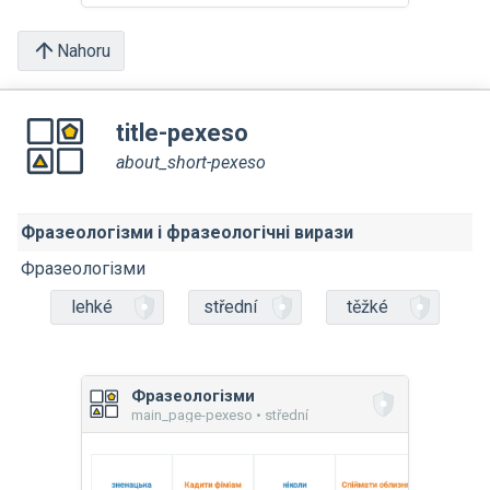
Nahoru
title-pexeso
about_short-pexeso
Фразеологізми і фразеологічні вирази
Фразеологізми
lehké
střední
těžké
Фразеологізми
main_page-pexeso • střední