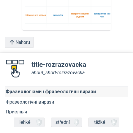
Nahoru
title-rozrazovacka
about_short-rozrazovacka
Фразеологізми і фразеологічні вирази
Фразеологічні вирази
Прислів’я
lehké
střední
těžké