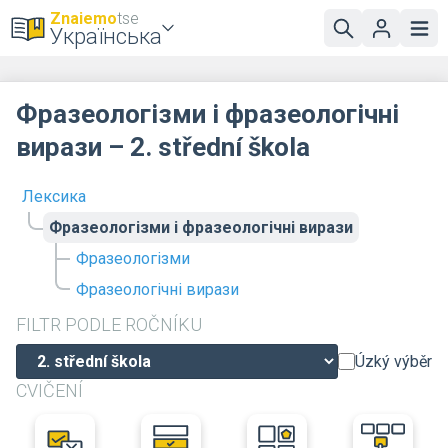
Znaiemo
tse
Українська
Фразеологізми і фразеологічні
вирази – 2. střední škola
Лексика
Фразеологізми і фразеологічні вирази
Фразеологізми
Фразеологічні вирази
FILTR PODLE ROČNÍKU
Úzký výběr
CVIČENÍ