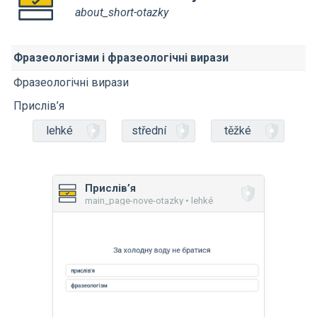
about_short-otazky
Фразеологізми і фразеологічні вирази
Фразеологічні вирази
Прислів’я
lehké
střední
těžké
Прислів’я
main_page-nove-otazky • lehké