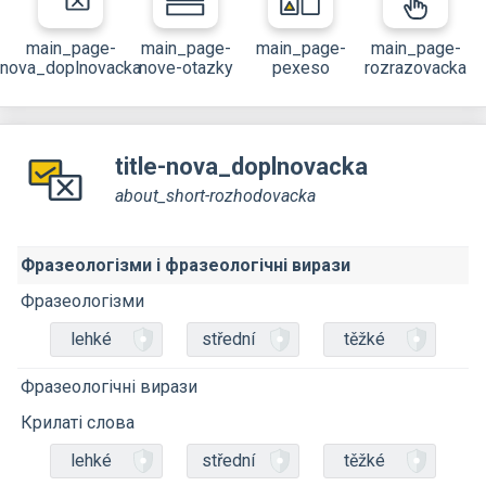
main_page-
main_page-
main_page-
main_page-
nova_doplnovacka
nove-otazky
pexeso
rozrazovacka
title-nova_doplnovacka
about_short-rozhodovacka
Фразеологізми і фразеологічні вирази
Фразеологізми
lehké
střední
těžké
Фразеологічні вирази
Крилаті слова
lehké
střední
těžké