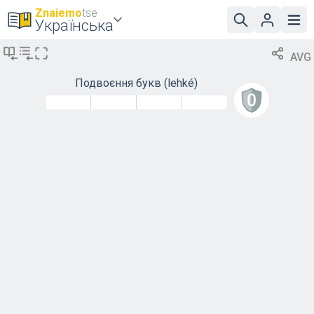
Znaiemo
tse
Українська
AVG
Подвоєння букв
(lehké)