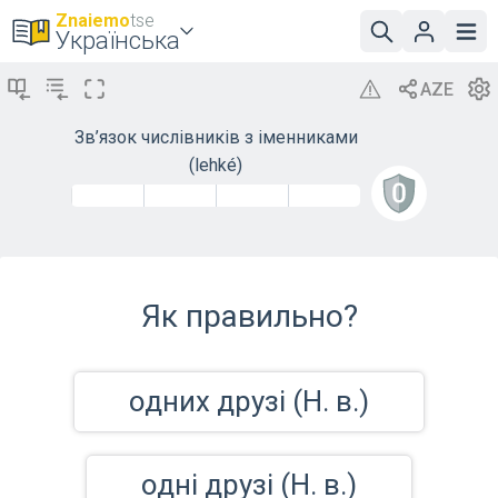
Znaiemo
tse
Українська
Зв’язок числівників з іменниками
(lehké)
Як правильно?
одних друзі (Н. в.)
одні друзі (Н. в.)