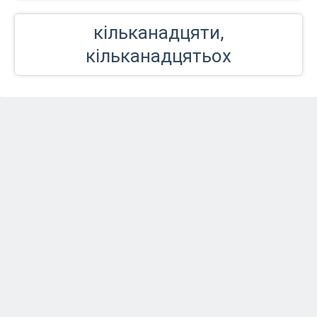
кільканадцяти,
кільканадцятьох