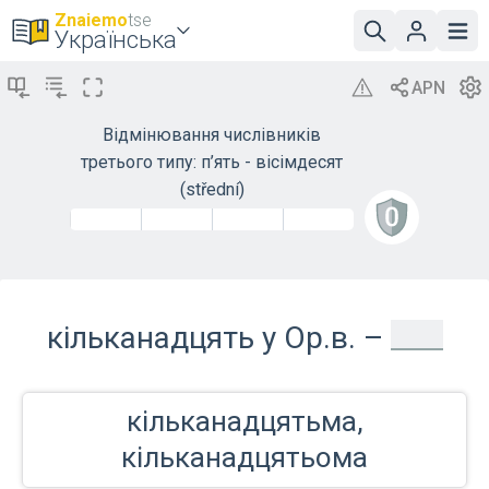
Znaiemo
tse
Українська
Відмінювання числівників
третього типу: п’ять - вісімдесят
(střední)
_
кільканадцять у Ор.в. –
кільканадцятьма,
кільканадцятьома