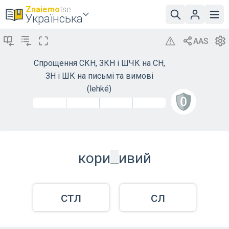
Znaiemo
tse
Українська
Спрощення СКН, ЗКН і ШЧК на СН,
ЗН і ШК на письмі та вимові
(lehké)
_
кори
ивий
стл
сл