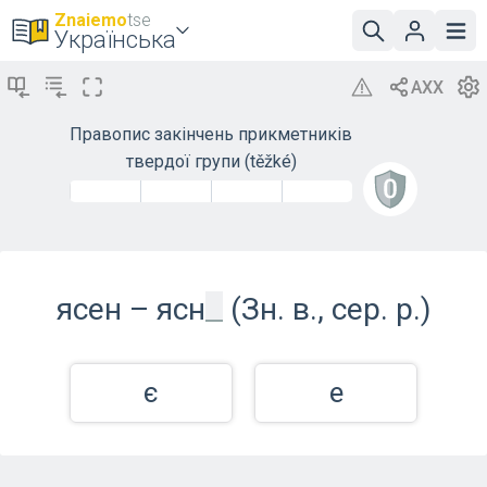
Znaiemo
tse
Українська
Правопис закінчень прикметників
твердої групи (těžké)
_
ясен –
ясн
(Зн. в., сер. р.)
є
е