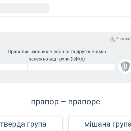
Правопис іменників першої та другої відмін
залежно від групи (lehké)
прапор – прапоре
тверда група
мішана груп