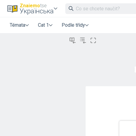
Znaiemo
tse
Українська
Témata
Cat 1
Podle třídy