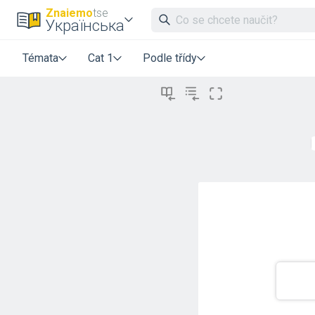
Znaiemo
tse
Українська
Témata
Cat 1
Podle třídy