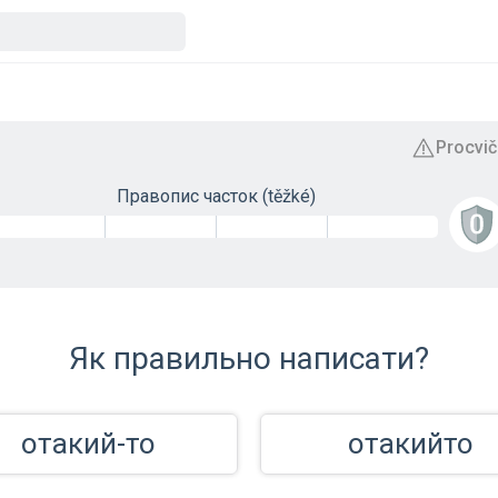
Правопис часток (těžké)
Як правильно написати?
отакий-то
отакийто