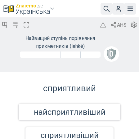
Znaiemo
tse
Українська
Найвищий ступінь порівняння
прикметників (lehké)
сприятливий
найсприятливіший
сприятливіший