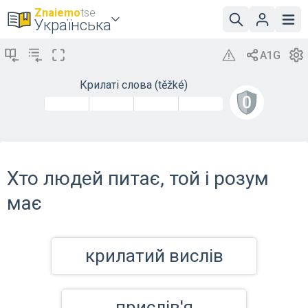
Znaiemo
tse
Українська
Крилаті слова (těžké)
Хто людей питає, той і розум
має
крилатий вислів
прислів'я