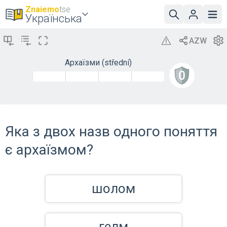
Znaiemo
tse
Українська
Архаїзми (střední)
Яка з двох назв одного поняття
є архаїзмом?
шолом
гелм