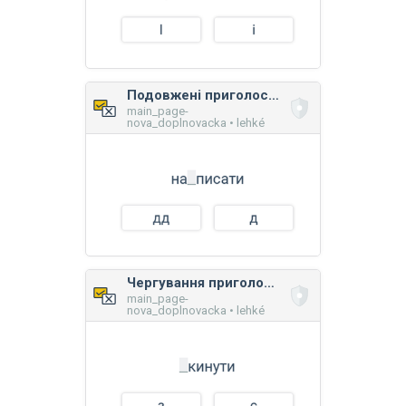
Подовжені приголосні звуки
main_page-
nova_doplnovacka • lehké
Чергування приголосних звуків
main_page-
nova_doplnovacka • lehké