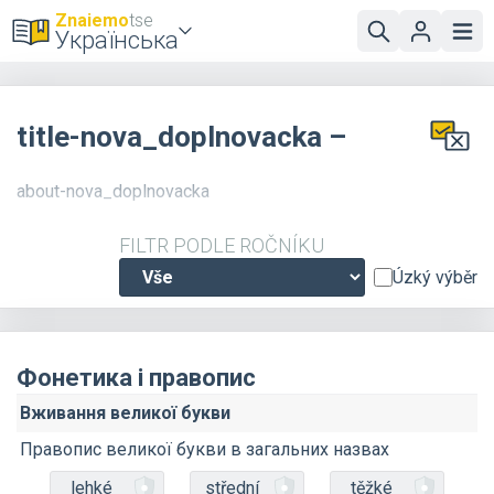
Znaiemo
tse
Українська
title-nova_doplnovacka –
about-nova_doplnovacka
FILTR PODLE ROČNÍKU
Úzký výběr
Фонетика і правопис
Вживання великої букви
Правопис великої букви в загальних назвах
lehké
střední
těžké