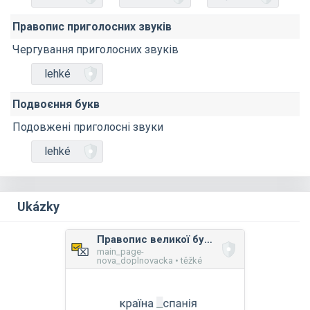
Правопис приголосних звуків
Чергування приголосних звуків
lehké
Подвоєння букв
Подовжені приголосні звуки
lehké
Ukázky
Правопис великої букви в загальних назвах
main_page-
nova_doplnovacka • těžké