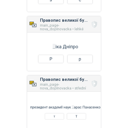
Правопис великої букви в загальних назвах
main_page-
nova_doplnovacka • lehké
Правопис великої букви в загальних назвах
main_page-
nova_doplnovacka • střední